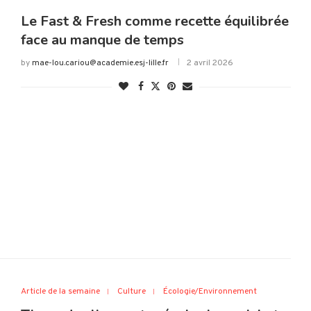
Le Fast & Fresh comme recette équilibrée
face au manque de temps
by
mae-lou.cariou@academie.esj-lille.fr
2 avril 2026
Article de la semaine
Culture
Écologie/Environnement