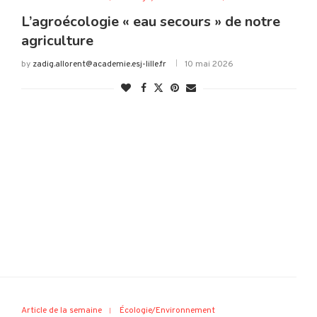
L’agroécologie « eau secours » de notre
agriculture
by
zadig.allorent@academie.esj-lille.fr
10 mai 2026
Article de la semaine
Écologie/Environnement