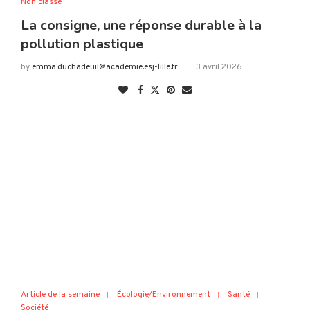
Non classé
La consigne, une réponse durable à la
pollution plastique
by
emma.duchadeuil@academie.esj-lille.fr
3 avril 2026
Article de la semaine
Écologie/Environnement
Santé
Société