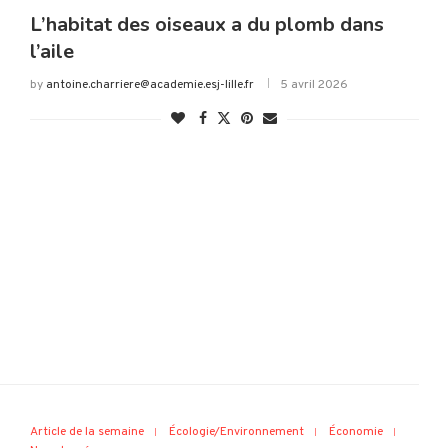
L’habitat des oiseaux a du plomb dans
l’aile
by
antoine.charriere@academie.esj-lille.fr
5 avril 2026
Article de la semaine
Écologie/Environnement
Économie