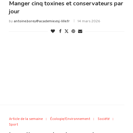
Manger cinq toxines et conservateurs par
jour
by
antoine.borey@academie.esj-lille.fr
14 mars 2026
Article de la semaine
Écologie/Environnement
Société
Sport