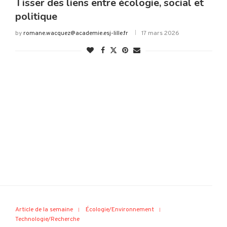
Tisser des liens entre écologie, social et
politique
by
romane.wacquez@academie.esj-lille.fr
17 mars 2026
Article de la semaine
Écologie/Environnement
Technologie/Recherche