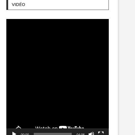
VIDÉO
Lecteur
vidéo
00:00
04:06