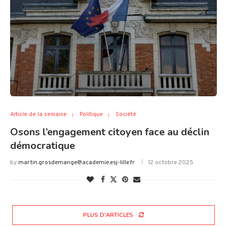
Article de la semaine
Politique
Société
Osons l’engagement citoyen face au déclin
démocratique
by
martin.grosdemange@academie.esj-lille.fr
12 octobre 2025
PLUS D'ARTICLES