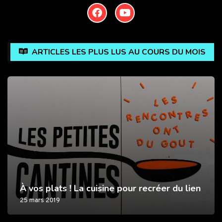
ARTICLES LES PLUS LUS AU COURS DU MOIS
Ludibr
os plats ! La cuisine pour recréer du lien
l’unive
ars 2019
17 novem