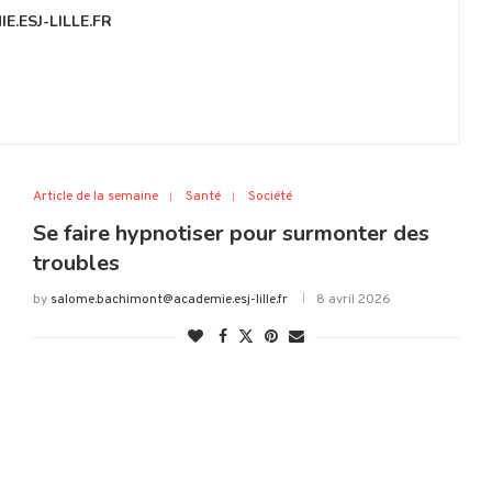
.ESJ-LILLE.FR
Article de la semaine
Santé
Société
Se faire hypnotiser pour surmonter des
troubles
by
salome.bachimont@academie.esj-lille.fr
8 avril 2026