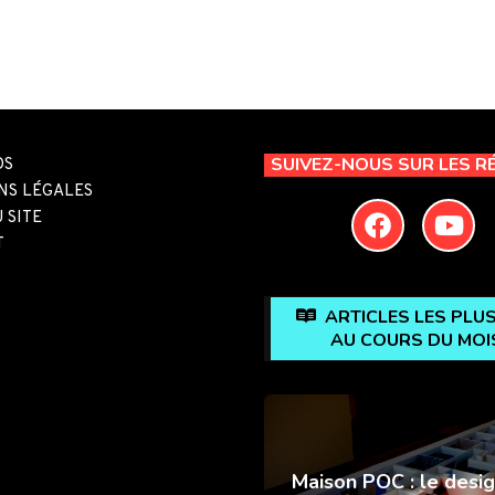
SUIVEZ-NOUS SUR LES R
OS
NS LÉGALES
 SITE
T
ARTICLES LES PLU
AU COURS DU MOI
Maison POC : le desig