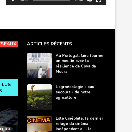
ÉSEAUX
ARTICLES RÉCENTS
Au Portugal, faire tourner
un moulin avec la
résilience de Cova da
Moura
S LUS
L’agroécologie « eau
S
secours » de notre
agriculture
Lille Cinéphile, le dernier
refuge du cinéma
n au
Ludibreak, un café
Power of Moss : de la
Tatouage de téton en 3D
indépendant à Lille