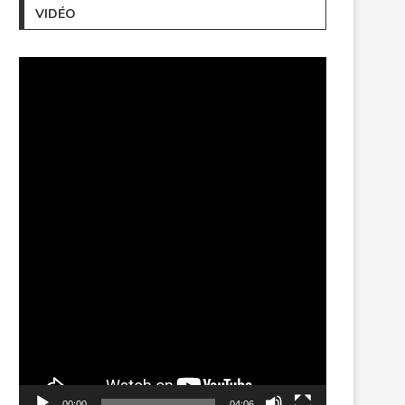
VIDÉO
Lecteur
vidéo
00:00
04:06