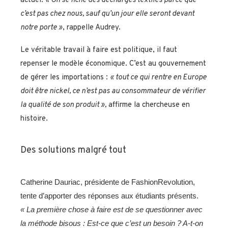
actuel.
«
On se fiche des
décharges textiles parce que
c’est pas chez nous, sauf qu’un jour elle seront devant
notre porte »
, rappelle Audrey.
Le véritable travail à faire est politique, il faut
repenser le modèle économique. C’est au gouvernement
de gérer les importations :
« tout ce qui rentre en
E
urope
doit
ê
tre nickel,
ce n’est pas au consommateur de vérifier
la qualité
de son produit
»,
affirme la chercheuse en
histoire.
Des solutions malgré tout
Catherine Dauriac, présidente de FashionRevolution,
tente d’apporter des réponses aux étudiants présents.
« La première chose à faire est de se questionner avec
la méthode biso
us
: E
st-ce que c’est un besoin ?
A-t-on