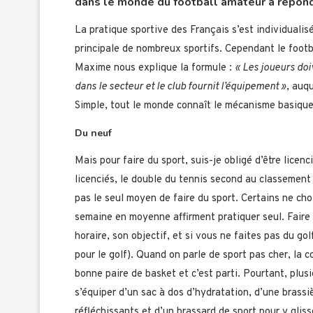
dans le monde du football amateur a répond
La pratique sportive des Français s’est individualis
principale de nombreux sportifs. Cependant le foot
Maxime nous explique la formule :
« Les joueurs doi
dans le secteur et le club fournit l’équipement »
, auq
Simple, tout le monde connaît le mécanisme basique 
Du neuf
Mais pour faire du sport, suis-je obligé d’être licen
licenciés, le double du tennis second au classement 
pas le seul moyen de faire du sport. Certains ne ch
semaine en moyenne affirment pratiquer seul. Faire 
horaire, son objectif, et si vous ne faites pas du g
pour le golf). Quand on parle de sport pas cher, la co
bonne paire de basket et c’est parti. Pourtant, plus
s’équiper d’un sac à dos d’hydratation, d’une brassi
réfléchissants et d’un brassard de sport pour y gli