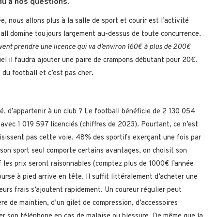
u à nos questions.
ée, no
u
s allons plus à la salle de sport et courir est l’activité
ball domine toujours largement au-dessus de toute concurrence.
vent prendre une licence qui va d’environ 160€ à plus de 200€
uel il faudra ajouter une paire de crampons débutant pour 20€.
du football et c’est pas cher.
cié, d’appartenir à un club ? Le football bénéficie de 2 130 054
avec 1 019 597 licenciés (chiffres de 2023). Pourtant, ce n’est
oisissent pas cette voie. 48% des sportifs exerçant une fois par
son sport seul comporte certains avantages, on choisit son
olf les prix seront raisonnables (comptez plus de 1000€ l’année
urse à pied arrive en tête. Il suffit littéralement d’acheter une
ieurs frais s’ajoutent rapidement. Un coureur régulier peut
ère de maintien, d’un gilet de compression, d’accessoires
sser son téléphone en cas de malaise ou blessure. De même que la