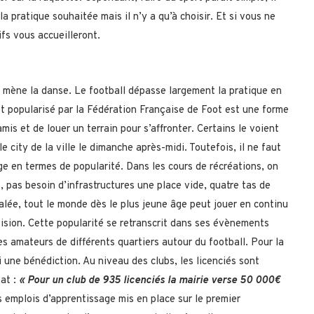
a pratique souhaitée mais il n’y a qu’à choisir. Et si vous ne
ifs vous accueilleront.
il mène la danse. Le football dépasse largement la pratique en
t popularisé par la Fédération Française de Foot est une forme
 amis et de louer un terrain pour s’affronter. Certains le voient
 city de la ville le dimanche après-midi. Toutefois, il ne faut
ge en termes de popularité. Dans les cours de récréations, on
, pas besoin d’infrastructures une place vide, quatre tas de
égalée, tout le monde dès le plus jeune âge peut jouer en continu
vision. Cette popularité se retranscrit dans ses évènements
s amateurs de différents quartiers autour du football. Pour la
 une bénédiction. Au niveau des clubs, les licenciés sont
tat :
« Pour un club de 935 licenciés la mairie verse 50 000€
s emplois d’apprentissage mis en place sur le premier