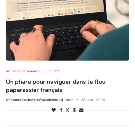
Article de la semaine
Société
Un phare pour naviguer dans le flou
paperassier français
by
jahnelie.deloziere@academie.esj-lille.fr
28 mars 2026