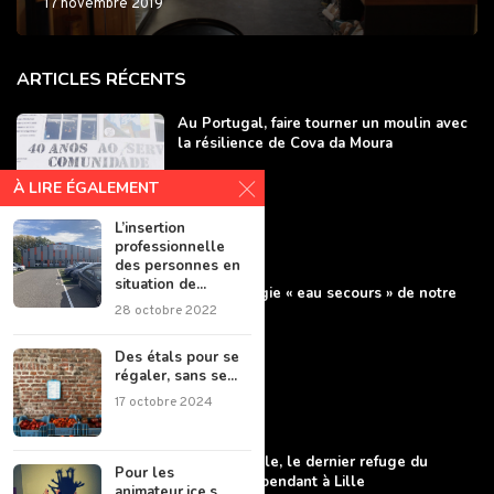
17 novembre 2019
ARTICLES RÉCENTS
Au Portugal, faire tourner un moulin avec
la résilience de Cova da Moura
À LIRE ÉGALEMENT
L’insertion
professionnelle
des personnes en
situation de...
L’agroécologie « eau secours » de notre
28 octobre 2022
agriculture
Des étals pour se
régaler, sans se...
17 octobre 2024
Lille Cinéphile, le dernier refuge du
Pour les
cinéma indépendant à Lille
animateur.ice.s