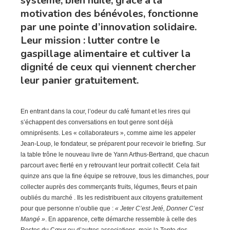
système, bien huilé, grâce à la
motivation des bénévoles, fonctionne
par une pointe d’innovation solidaire.
Leur mission : lutter contre le
gaspillage alimentaire et cultiver la
dignité de ceux qui viennent chercher
leur panier gratuitement.
En entrant dans la cour, l’odeur du café fumant et les rires qui
s’échappent des conversations en tout genre sont déjà
omniprésents. Les « collaborateurs », comme aime les appeler
Jean-Loup, le fondateur, se préparent pour recevoir le briefing. Sur
la table trône le nouveau livre de Yann Arthus-Bertrand, que chacun
parcourt avec fierté en y retrouvant leur portrait collectif. Cela fait
quinze ans que la fine équipe se retrouve, tous les dimanches, pour
collecter auprès des commerçants fruits, légumes, fleurs et pain
oubliés du marché . Ils les redistribuent aux citoyens gratuitement
pour que personne n’oublie que :
« Jeter C’est Jeté, Donner C’est
Mangé »
. En apparence, cette démarche ressemble à celle des
Restos du Cœur ou d’autres associations, mais la Tente des