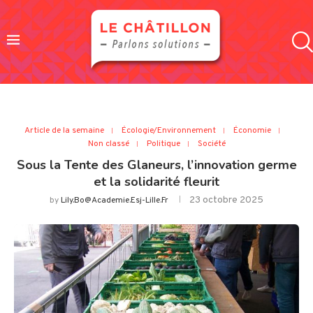
Article de la semaine
Écologie/Environnement
Économie
Non classé
Politique
Société
Sous la Tente des Glaneurs, l’innovation germe
et la solidarité fleurit
23 octobre 2025
by
Lily.bo@academie.esj-Lille.fr