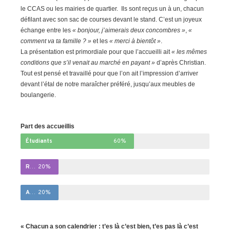
le CCAS ou les mairies de quartier. Ils sont reçus un à un, chacun
défilant avec son sac de courses devant le stand. C’est un joyeux
échange entre les
« bonjour, j’aimerais deux concombres »
,
«
comment va ta famille ? »
et les
« merci à bientôt »
.
La présentation est primordiale pour que l’accueilli ait
« les mêmes
conditions que s’il venait au marché en payant »
d’après Christian.
Tout est pensé et travaillé pour que l’on ait l’impression d’arriver
devant l’étal de notre maraîcher préféré, jusqu’aux meubles de
boulangerie.
Part des accueillis
Étudiants
60%
Retraités
20%
Actifs
20%
« Chacun a son calendrier : t’es là c’est bien, t’es pas là c’est