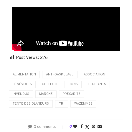
Post Views:
276
ALIMENTATION
ANTI-GASPILLAGE
ASSOCIATION
BÉNÉVOLES
COLLECTE
DONS
ETUDIANTS
INVENDUS
MARCHÉ
PRÉCARITÉ
TENTE DES GLANEURS
TRI
WAZEMMES
0 comments
0