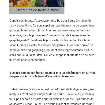
Distribution de fleurs glanées
Depuis ses débuts, l’association distribue des fleurs à chacun de
ses « accueillis ». Ce sont sept fleuristes du marché de Wazemmes
qui contribuent à la collecte. Pour les commerçants, donner ses
invendus, c’est la promesse d’une réduction de l’amende sur le
gaspillage et d’une étiquette plus verte sur le marché. Les fleurs,
selon Florence c’est
« le pétillant des yeux »
. Elles sont souvent la
partie oubliée du gaspillage, pourtant elles représentent 6 à 8% du
stock annuel d’un fleuriste. Celles-ci rappellent que rien ne se perd,
tout peut encore se partager.
« On n’a pas de bénéficiaires, pour moi un bénéficiaire on lui met
un gros scotch sur le front d’assisté », Jean-Loup
L’idée derrière l’association est de redonner de la dignité aux gens
lorsqu’ils n’ont pas les moyens de se nourrir. La tente est ouverte à
tous, pas besoin de carte pour recevoir son cabas :
« ça leur coûte
un sourire »
(Jean-Loup). Les accueillis sont souvent redirigés par